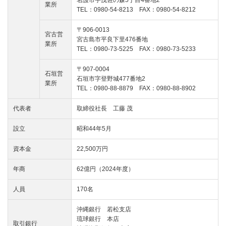
名護市宇茂佐の森5丁目4番地2
業所
TEL：0980-54-8213 FAX：0980-54-8212
〒906-0013
宮古営
宮古島市平良下里476番地
業所
TEL：0980-73-5225 FAX：0980-73-5233
〒907-0004
石垣営
石垣市字登野城477番地2
業所
TEL：0980-88-8879 FAX：0980-88-8902
代表者
取締役社長 工藤 茂
設立
昭和44年5月
資本金
22,500万円
年商
62億円（2024年度）
人員
170名
沖縄銀行 若松支店
琉球銀行 本店
取引銀行